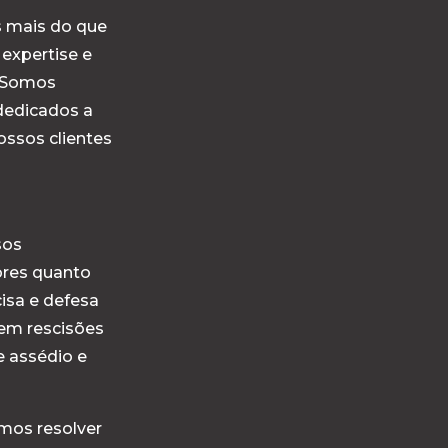
 mais do que
 expertise e
. Somos
 dedicados a
ossos clientes
sos
ores quanto
isa e defesa
 em rescisões
e assédio e
mos resolver