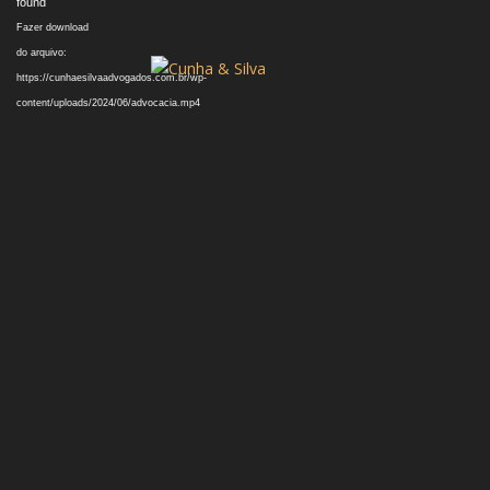
found
Fazer download
do arquivo:
https://cunhaesilvaadvogados.com.br/wp-
content/uploads/2024/06/advocacia.mp4