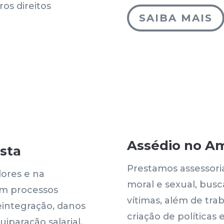
tros direitos
SAIBA MAIS
Assédio no Am
sta
Prestamos assessori
ores e na
moral e sexual, busc
m processos
vítimas, além de tr
reintegração, danos
criação de política
uiparação salarial,